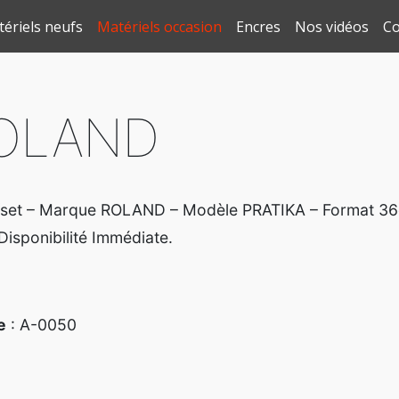
ériels neufs
Matériels occasion
Encres
Nos vidéos
Co
 ROLAND
fset – Marque ROLAND – Modèle PRATIKA – Format 36cm
Disponibilité Immédiate.
e
: A-0050