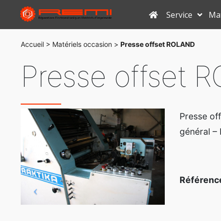
Aller
Service
Mat
au
contenu
Accueil
>
Matériels occasion
>
Presse offset ROLAND
Presse offset
Presse of
général – 
Référenc